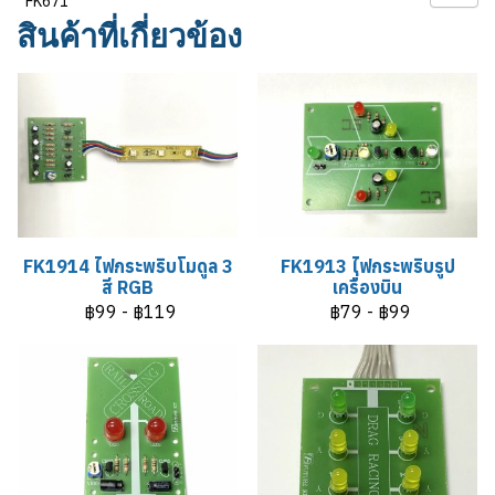
FK671
สินค้าที่เกี่ยวข้อง
FK1914 ไฟกระพริบโมดูล 3
FK1913 ไฟกระพริบรูป
สี RGB
เครื่องบิน
฿99
-
฿119
฿79
-
฿99