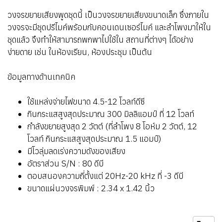
วงจรขยายเสียงพูดชุดนี้ เป็นวงจรขยายเสียงขนาดเล็ก ซึ่งภายใน
วงจรจะมีชุดปรีไมค์พร้อมกับคอนเดนเซอร์ไมค์ และลำโพงมาให้ใน
ชุดแล้ว จึงทำให้สามารถพกพาไปใช้ใน สถานที่ต่างๆ ได้อย่าง
ง่ายดาย เช่น ในห้องเรียน, ห้องประชุม เป็นต้น
ข้อมูลทางด้านเทคนิค
ใช้แหล่งจ่ายไฟขนาด 4.5-12 โวลท์ดีซี
กินกระแสสูงสุดประมาณ 300 มิลลิแอมป์ ที่ 12 โวลท์
กำลังขยายสูงสุด 2 วัตต์ (ที่ลำโพง 8 โอห์ม 2 วัตต์, 12
โวลท์ กินกระแสสูงสุดประมาณ 1.5 แอมป์)
มีโวลุ่มลดเร่งความดังของเสียง
อัตราส่วน S/N : 80 ดีบี
ตอบสนองความถี่ตั้งแต่ 20Hz-20 kHz ที่ -3 ดีบี
ขนาดแผ่นวงจรพิมพ์ : 2.34 x 1.42 นิ้ว