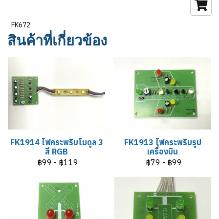
FK672
สินค้าที่เกี่ยวข้อง
FK1914 ไฟกระพริบโมดูล 3
FK1913 ไฟกระพริบรูป
สี RGB
เครื่องบิน
฿99
-
฿119
฿79
-
฿99