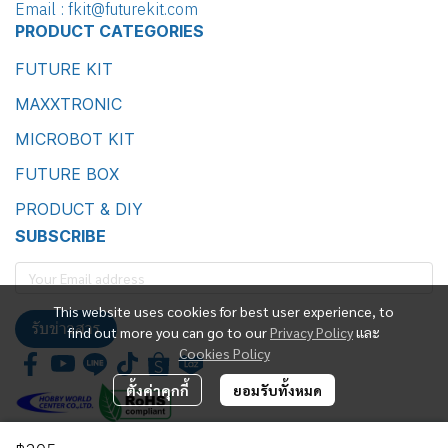
Email : fkit@futurekit.com
PRODUCT CATEGORIES
FUTURE KIT
MAXXTRONIC
MICROBOT KIT
FUTURE BOX
PRODUCT & DIY
SUBSCRIBE
This website uses cookies for best user experience, to
รับข่าวสาร
find out more you can go to our
Privacy Policy
และ
Cookies Policy
ตั้งค่าคุกกี้
ยอมรับทั้งหมด