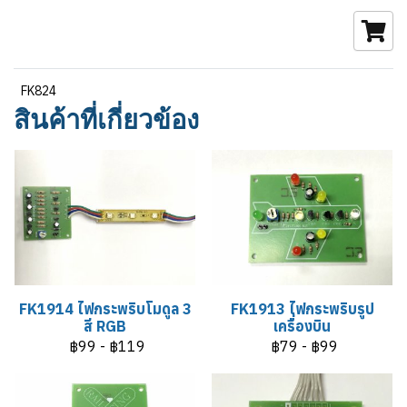
FK824
สินค้าที่เกี่ยวข้อง
FK1914 ไฟกระพริบโมดูล 3
FK1913 ไฟกระพริบรูป
สี RGB
เครื่องบิน
฿99
-
฿119
฿79
-
฿99