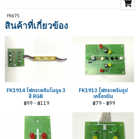
FK675
สินค้าที่เกี่ยวข้อง
FK1914 ไฟกระพริบโมดูล 3
FK1913 ไฟกระพริบรูป
สี RGB
เครื่องบิน
฿99
-
฿119
฿79
-
฿99