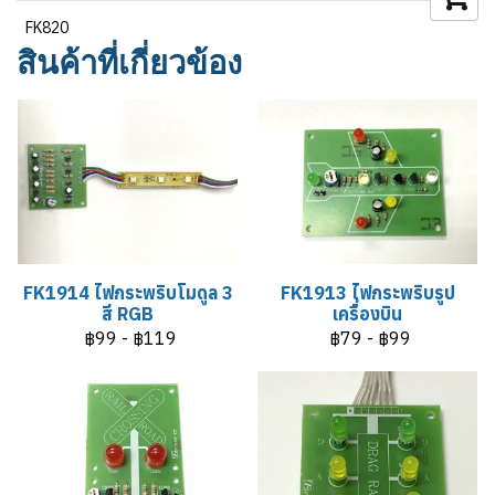
FK820
สินค้าที่เกี่ยวข้อง
FK1914 ไฟกระพริบโมดูล 3
FK1913 ไฟกระพริบรูป
สี RGB
เครื่องบิน
฿99
-
฿119
฿79
-
฿99