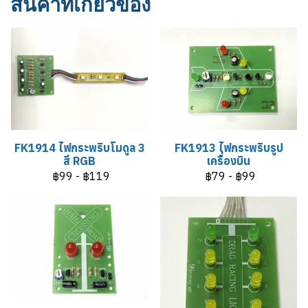
สินค้าที่เกี่ยวข้อง
FK1914 ไฟกระพริบโมดูล 3
FK1913 ไฟกระพริบรูป
สี RGB
เครื่องบิน
฿99
-
฿119
฿79
-
฿99