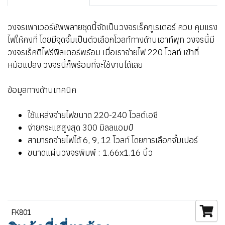
วงจรเพาเวอร์ซัพพลายชุดนี้จัดเป็นวงจรเร็คกูเรเตอร์ ควบ คุมแรง
ไฟให้คงที่ โดยมีจุดจั๊มเป็นตัวเลือกโวลท์ทางด้านเอาท์พุท วงจรนี้มี
วงจรเร็คติไฟร์ฟิลเตอร์พร้อม เมื่อเราจ่ายไฟ 220 โวลท์ เข้าที่
หม้อแปลง วงจรนี้ก็พร้อมที่จะใช้งานได้เลย
ข้อมูลทางด้านเทคนิค
ใช้แหล่งจ่ายไฟขนาด 220-240 โวลต์เอซี
จ่ายกระแสสูงสุด 300 มิลลแอมป์
สามารถจ่ายไฟได้ 6, 9, 12 โวลท์ โดยการเลือกจั๊มเปอร์
ขนาดแผ่นวงจรพิมพ์ : 1.66x1.16 นิ้ว
FK801