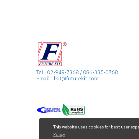
Tel : 02-949-7368 / 086-335-0768
Email : fkit@futurekit.com
This website uses cookies for best user exp
Policy