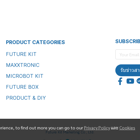
SUBSCRI
PRODUCT CATEGORIES
FUTURE KIT
MAXXTRONIC
รับข่าวสา
MICROBOT KIT
FUTURE BOX
PRODUCT & DIY
erience, to find out more you can go to our
Privacy Policy
และ
Cookies
Future Kit Marketing Co., Ltd.