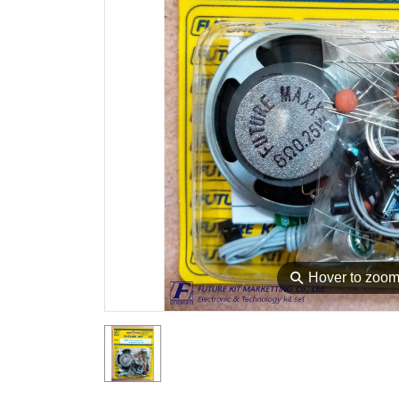
⚲
Hover to zoo