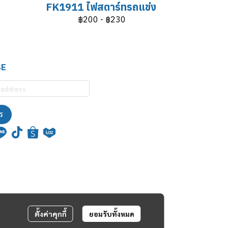
FK1911 ไฟสตาร์ทรถแข่ง
฿200
-
฿230
BE
ร
ตั้งค่าคุกกี้
ยอมรับทั้งหมด