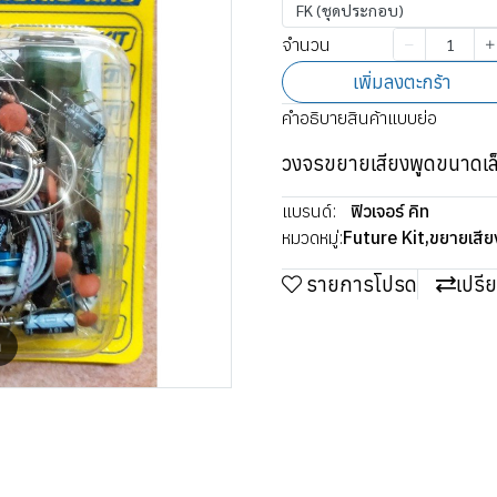
FK (ชุดประกอบ)
จำนวน
เพิ่มลงตะกร้า
คำอธิบายสินค้าแบบย่อ
วงจรขยายเสียงพูดขนาดเล็ก
แบรนด์:
ฟิวเจอร์ คิท
หมวดหมู่:
Future Kit
,
ขยายเสีย
รายการโปรด
เปรี
m