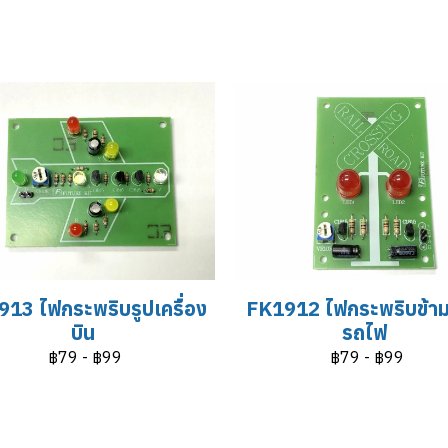
13 ไฟกระพริบรูปเครื่อง
FK1912 ไฟกระพริบข้า
บิน
รถไฟ
฿79
-
฿99
฿79
-
฿99