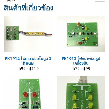
FK679
สินค้าที่เกี่ยวข้อง
FK1914 ไฟกระพริบโมดูล 3
FK1913 ไฟกระพริบรูป
สี RGB
เครื่องบิน
฿99
-
฿119
฿79
-
฿99