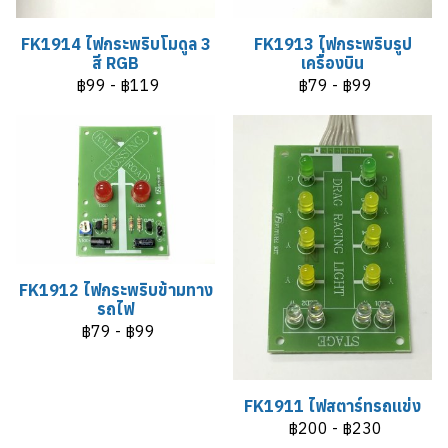
FK1914 ไฟกระพริบโมดูล 3
FK1913 ไฟกระพริบรูป
สี RGB
เครื่องบิน
฿99
-
฿119
฿79
-
฿99
FK1912 ไฟกระพริบข้ามทาง
รถไฟ
฿79
-
฿99
FK1911 ไฟสตาร์ทรถแข่ง
฿200
-
฿230