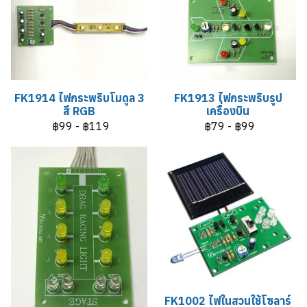
FK1914 ไฟกระพริบโมดูล 3
FK1913 ไฟกระพริบรูป
สี RGB
เครื่องบิน
฿99
-
฿119
฿79
-
฿99
FK1002 ไฟในสวนใช้โซลาร์