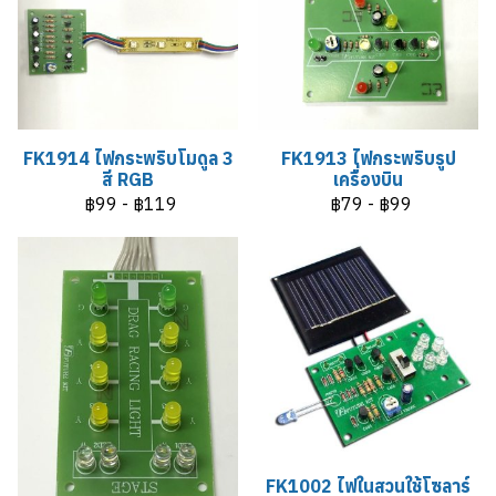
FK1914 ไฟกระพริบโมดูล 3
FK1913 ไฟกระพริบรูป
สี RGB
เครื่องบิน
฿99
-
฿119
฿79
-
฿99
FK1002 ไฟในสวนใช้โซลาร์