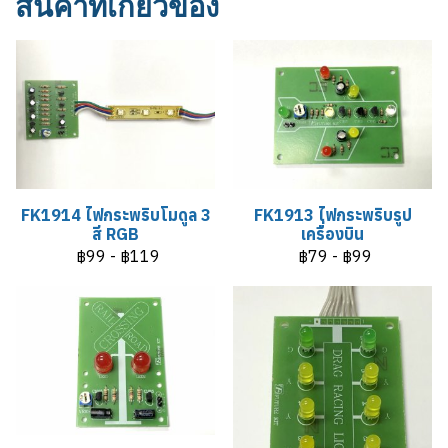
สินค้าที่เกี่ยวข้อง
FK1914 ไฟกระพริบโมดูล 3
FK1913 ไฟกระพริบรูป
สี RGB
เครื่องบิน
฿99
-
฿119
฿79
-
฿99