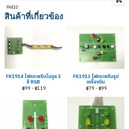
FK410
สินค้าที่เกี่ยวข้อง
FK1914 ไฟกระพริบโมดูล 3
FK1913 ไฟกระพริบรูป
สี RGB
เครื่องบิน
฿99
-
฿119
฿79
-
฿99