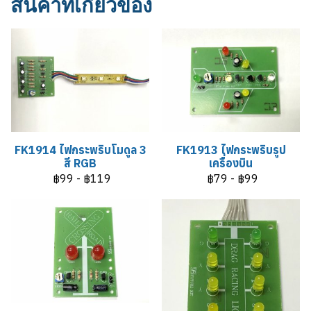
สินค้าที่เกี่ยวข้อง
FK1914 ไฟกระพริบโมดูล 3
FK1913 ไฟกระพริบรูป
สี RGB
เครื่องบิน
฿99
-
฿119
฿79
-
฿99