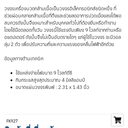
วงจรเครื่องนวดกล้ามเนื้อเป็นวงจรอิเล็กทรอนิกส์ชนิดหนึ่ง ที่
ช่วยผ่อนคลายกล้ามเนื้อที่ตึงและช่วยลดอาการปวดเมื่อยลงได้พอ
สมควรดังนั้นจึงเหมาะสำหรับบุคคลทั่วไปที่ต้องยืนหรือทำงาน
โดยใช้มือตลอดทั้งวัน วงจรนี้ใช้แรงดันเพียง 9 โวลท์จากถ่านหรือ
อแดปเตอร์ ดังนั้นจึงไม่เป็นอันตรายใดๆ แก่ผู้ใช้ในวงจร จะมีวอล
ลุ่ม 2 ตัว เพื่อปรับความถี่และความแรงของคลื่นไฟฟ้าอีกด้วย
ข้อมูลทางด้านเทคนิค
ใช้แหล่งจ่ายไฟขนาด 9 โวลท์ดีซี
กินกระแสสูงสุดประมาณ 4 มิลลิแอมป์
ขนาดแผ่นวงจรพิมพ์ : 2.31 x 1.43 นิ้ว
FK927