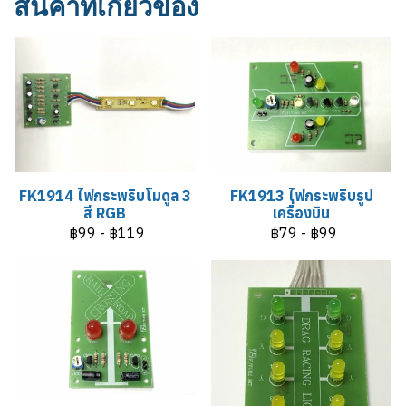
สินค้าที่เกี่ยวข้อง
FK1914 ไฟกระพริบโมดูล 3
FK1913 ไฟกระพริบรูป
สี RGB
เครื่องบิน
฿99
-
฿119
฿79
-
฿99